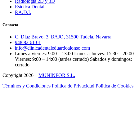
Radiología 2D y 3D
Estética Dental
P.A.D.I.
Contacto
C. Diaz Bravo, 3, BAJO, 31500 Tudela, Navarra
948 82 61 61
info@clinicadentaleduardoalonso.com
Lunes a viernes: 9:00 – 13:00 Lunes a Jueves: 15:30 – 20:00
Viernes: 9:00 – 14:00 (tardes cerrado) Sábados y domingos:
cerrado
Copyright 2026 –
MUNINFOR S.L.
Términos y Condiciones
Política de Privacidad
Política de Cookies